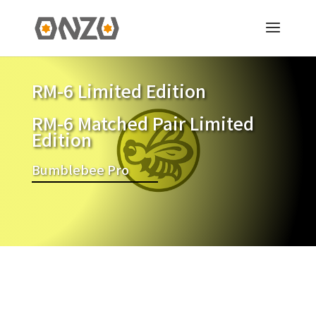
RM-6 Limited Edition
RM-6 Matched Pair Limited
Edition
Bumblebee Pro