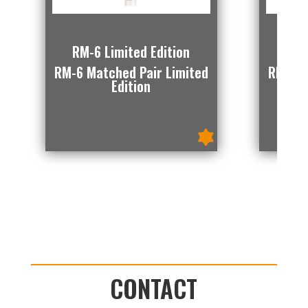
RM-6 Limited Edition
RM-
RM-6 Matched Pair Limited
RM-7 M
Edition
CONTACT