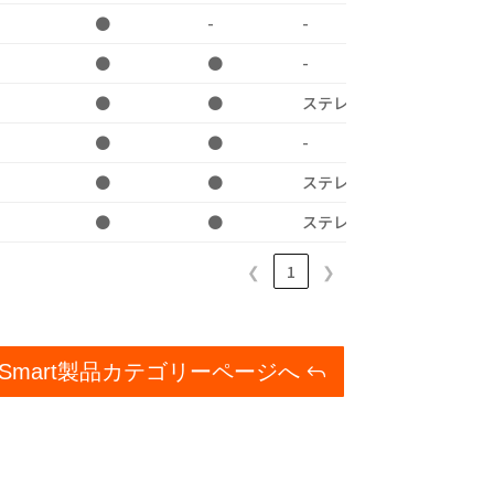
●
-
-
-
●
●
-
-
●
●
ステレオミニ
-
●
●
-
-
●
●
ステレオミニ
●
●
●
ステレオミニ
●
❮
1
❯
ESmart製品カテゴリーページへ