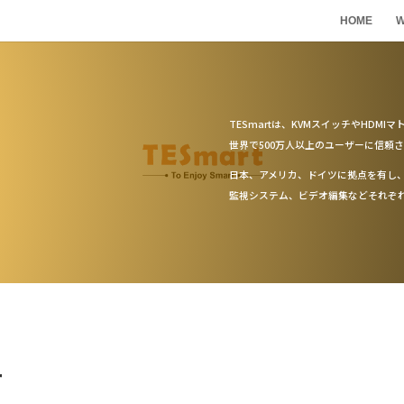
HOME
W
TESmartは、KVMスイッチやHDM
世界で500万人以上のユーザーに信頼
日本、アメリカ、ドイツに拠点を有し
監視システム、ビデオ編集などそれぞ
ー