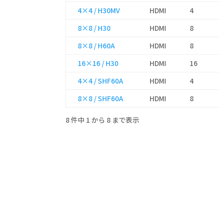
4×4 / H30MV
HDMI
4
8×8 / H30
HDMI
8
8×8 / H60A
HDMI
8
16×16 / H30
HDMI
16
4×4 / SHF60A
HDMI
4
8×8 / SHF60A
HDMI
8
8 件中 1 から 8 まで表示