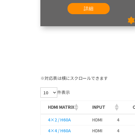
詳細
※対応表は横にスクロールできます
件表示
HDMI MATRIX
INPUT
HDMI MATRIX
INPUT
4×2 / H60A
HDMI
4
4×4 / H60A
HDMI
4