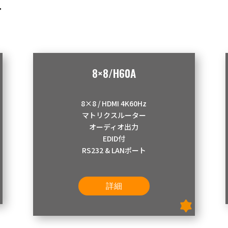
ー
】
8×8/H60A
8×8 / HDMI 4K60Hz
マトリクスルーター
オーディオ出力
EDID付
RS232 & LANポート
詳細