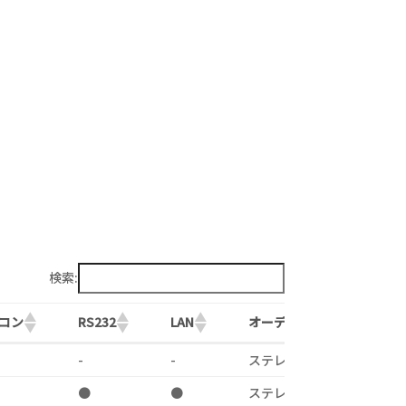
検索:
モコン
RS232
LAN
オーディオ
シー
モコン
RS232
LAN
オーディオ
シー
-
-
ステレオミニ
-
●
●
ステレオミニ
-